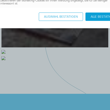
Deaktivieren der Marketing-Cookies wir Ihnen Werbung angezeigt, die für Sie weniger
interessant ist.
AUSWAHL BESTÄTIGEN
ALLE BESTÄT