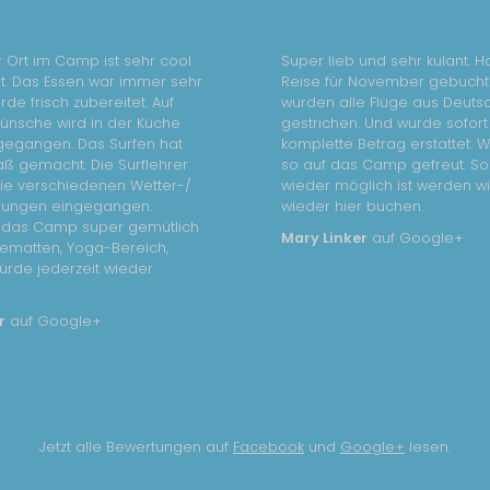
 Ort im Camp ist sehr cool
Super lieb und sehr kulant. H
t. Das Essen war immer sehr
Reise für November gebucht.
de frisch zubereitet. Auf
wurden alle Flüge aus Deuts
Wünsche wird in der Küche
gestrichen. Und wurde sofort
gegangen. Das Surfen hat
komplette Betrag erstattet. W
aß gemacht. Die Surflehrer
so auf das Camp gefreut. So
die verschiedenen Wetter-/
wieder möglich ist werden wir
gungen eingegangen.
wieder hier buchen.
t das Camp super gemütlich
Mary Linker
auf Google+
ematten, Yoga-Bereich,
Würde jederzeit wieder
r
auf Google+
Jetzt alle Bewertungen auf
Facebook
und
Google+
lesen.