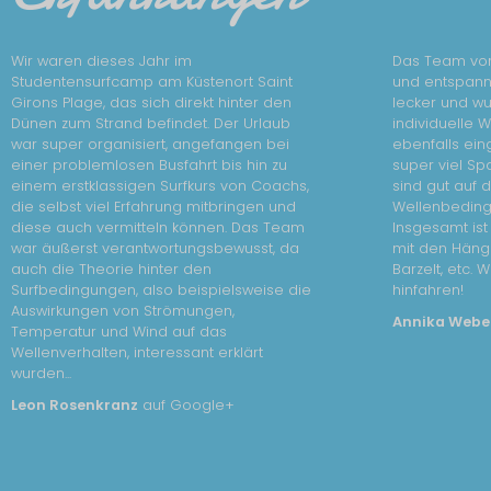
Wir waren dieses Jahr im
Das Team vor
Studentensurfcamp am Küstenort Saint
und entspann
Girons Plage, das sich direkt hinter den
lecker und wur
Dünen zum Strand befindet. Der Urlaub
individuelle 
war super organisiert, angefangen bei
ebenfalls ein
einer problemlosen Busfahrt bis hin zu
super viel Sp
einem erstklassigen Surfkurs von Coachs,
sind gut auf 
die selbst viel Erfahrung mitbringen und
Wellenbedin
diese auch vermitteln können. Das Team
Insgesamt is
war äußerst verantwortungsbewusst, da
mit den Häng
auch die Theorie hinter den
Barzelt, etc. 
Surfbedingungen, also beispielsweise die
hinfahren!
Auswirkungen von Strömungen,
Annika Webe
Temperatur und Wind auf das
Wellenverhalten, interessant erklärt
wurden...
Leon Rosenkranz
auf Google+