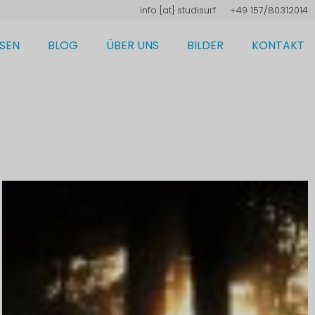
frusiduts [ta] ofni
+49 157/80312014
ISEN
BLOG
ÜBER UNS
BILDER
KONTAKT