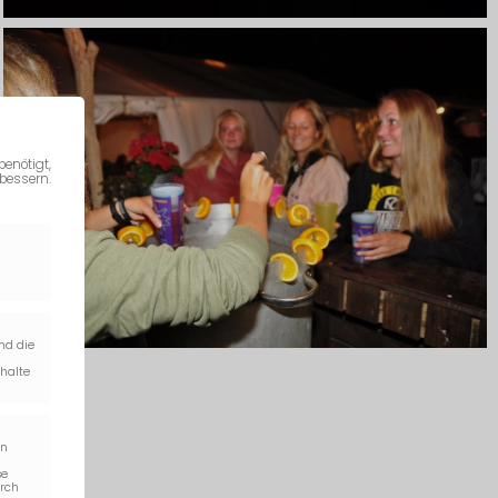
enötigt,
bessern.
nd die
nhalte
rn
se
urch