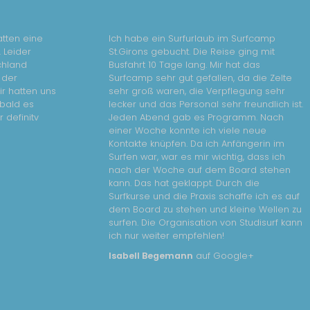
atten eine
Ich habe ein Surfurlaub im Surfcamp
 Leider
St.Girons gebucht. Die Reise ging mit
chland
Busfahrt 10 Tage lang. Mir hat das
 der
Surfcamp sehr gut gefallen, da die Zelte
ir hatten uns
sehr groß waren, die Verpflegung sehr
bald es
lecker und das Personal sehr freundlich ist.
 definitv
Jeden Abend gab es Programm. Nach
einer Woche konnte ich viele neue
Kontakte knüpfen. Da ich Anfängerin im
Surfen war, war es mir wichtig, dass ich
nach der Woche auf dem Board stehen
kann. Das hat geklappt. Durch die
Surfkurse und die Praxis schaffe ich es auf
dem Board zu stehen und kleine Wellen zu
surfen. Die Organisation von Studisurf kann
ich nur weiter empfehlen!
Isabell Begemann
auf Google+