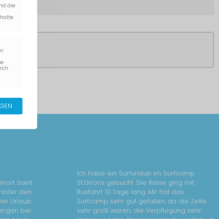
nd die
nhalte
rn
se
urch
IGEN
Ich habe ein Surfurlaub im Surfcamp
nort Saint
St.Girons gebucht. Die Reise ging mit
 hinter den
Busfahrt 10 Tage lang. Mir hat das
Der Urlaub
Surfcamp sehr gut gefallen, da die Zelte
fangen bei
sehr groß waren, die Verpflegung sehr