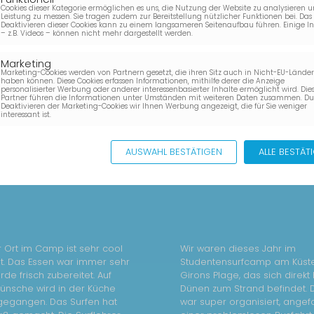
dieser zu!
Cookies dieser Kategorie ermöglichen es uns, die Nutzung der Website zu analysieren u
Leistung zu messen. Sie tragen zudem zur Bereitstellung nützlicher Funktionen bei. Das
Deaktivieren dieser Cookies kann zu einem langsameren Seitenaufbau führen. Einige I
– z.B. Videos – können nicht mehr dargestellt werden.
Marketing
Marketing-Cookies werden von Partnern gesetzt, die ihren Sitz auch in Nicht-EU-Lände
haben können. Diese Cookies erfassen Informationen, mithilfe derer die Anzeige
personalisierter Werbung oder anderer interessenbasierter Inhalte ermöglicht wird. Die
Partner führen die Informationen unter Umständen mit weiteren Daten zusammen. D
Deaktivieren der Marketing-Cookies wir Ihnen Werbung angezeigt, die für Sie weniger
interessant ist.
AUSWAHL BESTÄTIGEN
ALLE BESTÄT
 Ort im Camp ist sehr cool
Wir waren dieses Jahr im
t. Das Essen war immer sehr
Studentensurfcamp am Küste
de frisch zubereitet. Auf
Girons Plage, das sich direkt
Wünsche wird in der Küche
Dünen zum Strand befindet. 
gegangen. Das Surfen hat
war super organisiert, ange