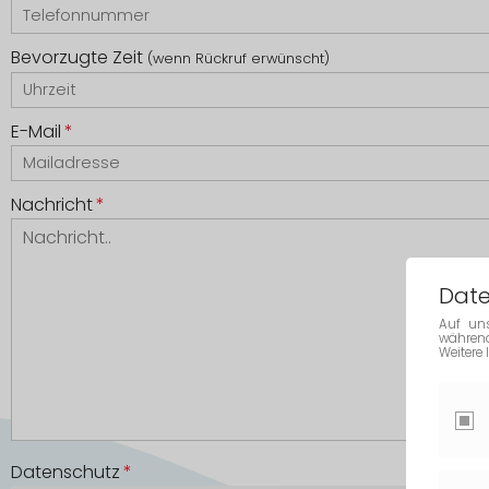
Bevorzugte Zeit
(wenn Rückruf erwünscht)
E-Mail
*
Nachricht
*
Date
Auf uns
während
Weitere
Datenschutz
*