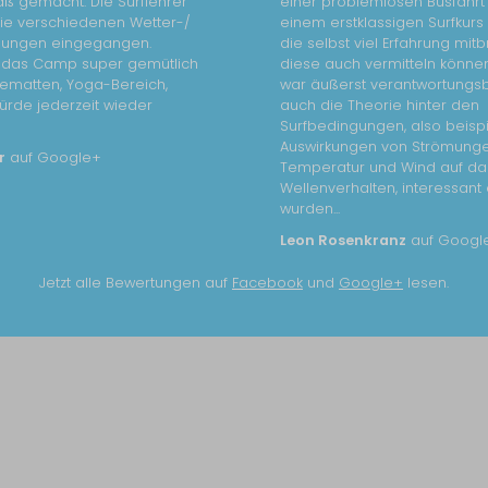
aß gemacht. Die Surflehrer
einer problemlosen Busfahrt 
die verschiedenen Wetter-/
einem erstklassigen Surfkurs
gungen eingegangen.
die selbst viel Erfahrung mit
t das Camp super gemütlich
diese auch vermitteln könne
ematten, Yoga-Bereich,
war äußerst verantwortungs
Würde jederzeit wieder
auch die Theorie hinter den
Surfbedingungen, also beisp
Auswirkungen von Strömunge
r
auf Google+
Temperatur und Wind auf da
Wellenverhalten, interessant 
wurden...
Leon Rosenkranz
auf Googl
Jetzt alle Bewertungen auf
Facebook
und
Google+
lesen.