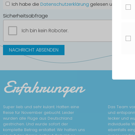
Ich habe die
Datenschutz­erklärung
gelesen und stimme 
Sicherheitsabfrage
Ich bin kein Roboter.
Erfahrungen
Super lieb und sehr kulant. Hatten eine
Das Team vor
Reise für November gebucht. Leider
und entspann
wurden alle Flüge aus Deutschland
lecker und wur
gestrichen. Und wurde sofort der
individuelle 
komplette Betrag erstattet. Wir hatten uns
ebenfalls ein