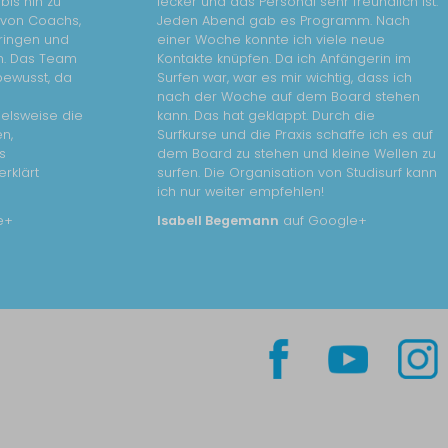
bis hin zu
lecker und das Personal sehr freundlich ist.
 von Coachs,
Jeden Abend gab es Programm. Nach
bringen und
einer Woche konnte ich viele neue
n. Das Team
Kontakte knüpfen. Da ich Anfängerin im
bewusst, da
Surfen war, war es mir wichtig, dass ich
nach der Woche auf dem Board stehen
ielsweise die
kann. Das hat geklappt. Durch die
n,
Surfkurse und die Praxis schaffe ich es auf
s
dem Board zu stehen und kleine Wellen zu
erklärt
surfen. Die Organisation von Studisurf kann
ich nur weiter empfehlen!
e+
Isabell Begemann
auf Google+