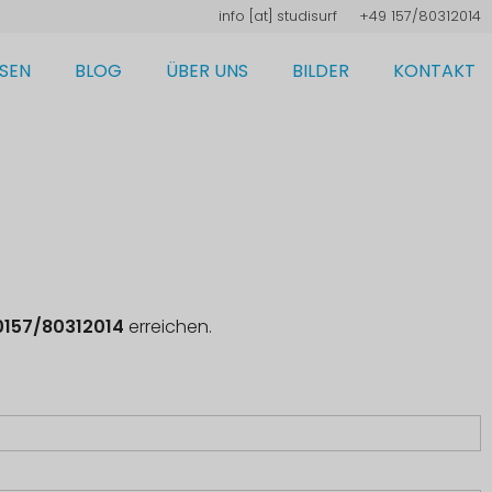
frusiduts [ta] ofni
+49 157/80312014
ISEN
BLOG
ÜBER UNS
BILDER
KONTAKT
0157/80312014
erreichen.