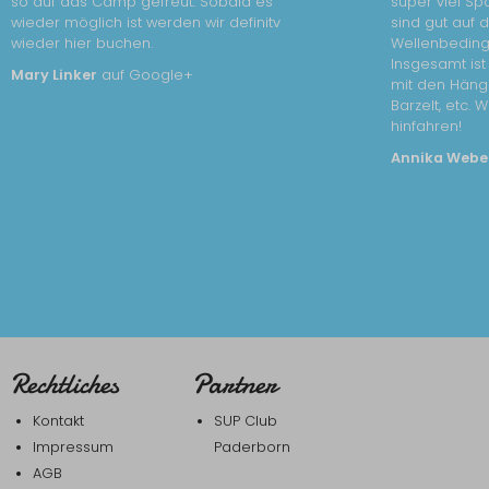
so auf das Camp gefreut. Sobald es
super viel Sp
wieder möglich ist werden wir definitv
sind gut auf 
wieder hier buchen.
Wellenbedin
Insgesamt is
Mary Linker
auf Google+
mit den Häng
Barzelt, etc. 
hinfahren!
Annika Webe
Rechtliches
Partner
Kontakt
SUP Club
Impressum
Paderborn
AGB